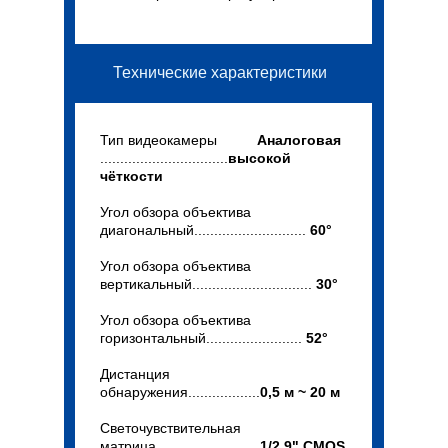
Технические характеристики
Тип видеокамеры
Аналоговая
................................
высокой
чёткости
Угол обзора объектива
диагональный............................
60°
Угол обзора объектива
вертикальный..............................
30°
Угол обзора объектива
горизонтальный........................
52°
Дистанция
обнаружения..................
0,5 м ~ 20 м
Светочувствительная
матрица..........................
1/2,9" CMOS