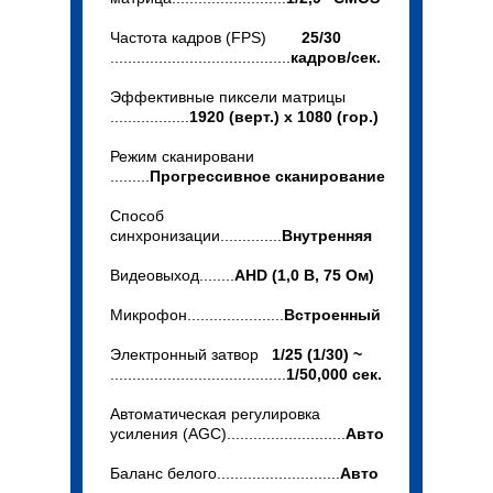
Частота кадров (FPS)
25/30
.........................................
кадров/сек.
Эффективные пиксели матрицы
..................
1920 (верт.) x 1080 (гор.)
Режим сканировани
.........
Прогрессивное сканирование
Способ
синхронизации..............
Внутренняя
Видеовыход........
AHD (1,0 В, 75 Ом)
Микрофон......................
Встроенный
Электронный затвор
1/25 (1/30) ~
........................................
1/50,000 сек.
Автоматическая регулировка
усиления (AGC)...........................
Авто
Баланс белого............................
Авто