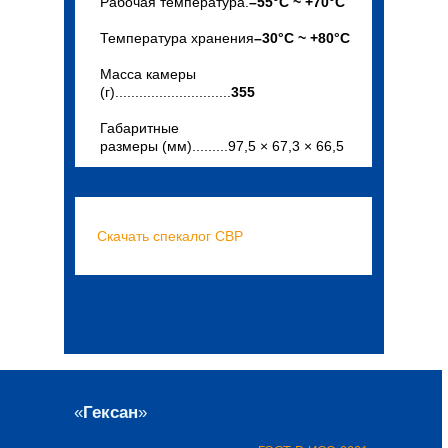
Рабочая температура.
–55°С ~ +70°С
Температура хранения
–30°С ~ +80°С
Масса камеры
(г).............................
355
Габаритные
размеры (мм).........97,5 × 67,3 × 66,5
Скачать
c
пекалог СВР
«
Гексан
»