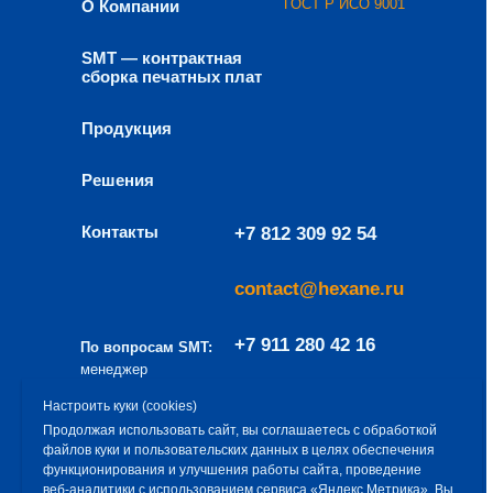
ГОСТ Р ИСО 9001
О Компании
SMT — контрактная
сборка печатных плат
Продукция
Решения
Контакты
+7 812 309 92 54
contact@hexane.ru
+7 911 280 42 16
По вопросам SMT:
менеджер
направления
a.baev@hexane.ru
Настроить куки (cookies)
– Алексей Баев
Продолжая использовать сайт, вы соглашаетесь с обработкой
файлов куки и пользовательских данных в целях обеспечения
Эксклюзивный дистрибьютор продукции
функционирования и улучшения работы сайта, проведение
ООО «Гексан» — ООО «Снабремсервис»
веб‑аналитики с использованием сервиса «Яндекс Метрика». Вы