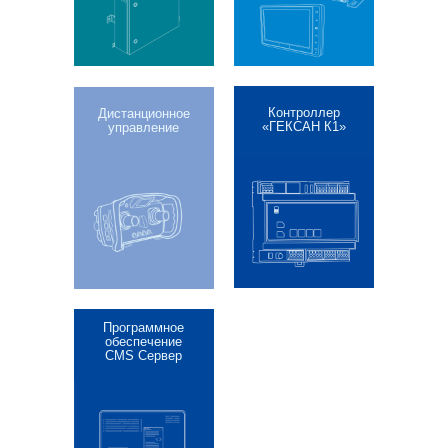
Контроллер
Дистанционное
«ГЕКСАН К1»
управление
Программное
обеспечение
CMS Сервер