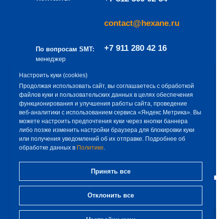
contact@hexane.ru
+7 911 280 42 16
По вопросам SMT:
менеджер
направления
a.baev@hexane.ru
Настроить куки (cookies)
– Алексей Баев
Продолжая использовать сайт, вы соглашаетесь с обработкой
файлов куки и пользовательских данных в целях обеспечения
Эксклюзивный дистрибьютор продукции
функционирования и улучшения работы сайта, проведение
ООО «Гексан» — ООО «Снабремсервис»
веб‑аналитики с использованием сервиса «Яндекс Метрика». Вы
можете настроить предпочтения куки через кнопки баннера
+7 812 309 75 93
либо позже изменить настройки браузера для блокировки куки
или получения уведомлений об их отправке. Подробнее об
обработке данных в
Политике
.
sales@iksrs.ru
Принять все
Реквизиты ООО «Гексан»
Отклонить все
192007, г. Санкт-Петербург,
вн.тер.г. МО Волковское,