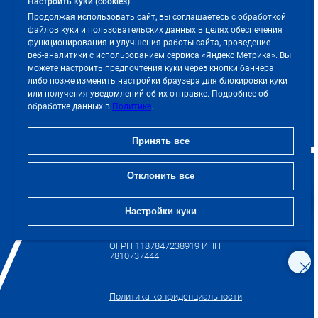
Настроить куки (cookies)
– Алексей Баев
Продолжая использовать сайт, вы соглашаетесь с обработкой
файлов куки и пользовательских данных в целях обеспечения
Эксклюзивный дистрибьютор продукции
функционирования и улучшения работы сайта, проведение
ООО «Гексан» — ООО «Снабремсервис»
веб‑аналитики с использованием сервиса «Яндекс Метрика». Вы
можете настроить предпочтения куки через кнопки баннера
+7 812 309 75 93
либо позже изменить настройки браузера для блокировки куки
или получения уведомлений об их отправке. Подробнее об
обработке данных в
Политике
.
sales@iksrs.ru
Принять все
Реквизиты ООО «Гексан»
Отклонить все
192007, г. Санкт-Петербург, вн.тер.г.
МО Волковское, Лиговский пр., д.
153, лит. А,
Настройки куки
пом. 7-Н, пом.165
ОГРН 1187847238919 ИНН
7810737444
Политика конфиденциальности