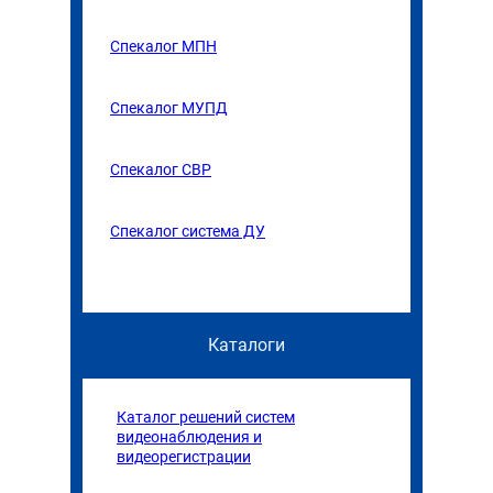
Спекалог МПН
Спекалог МУПД
С
пекалог СВР
Спекалог система ДУ
Каталоги
Каталог решений систем
видеонаблюдения и
видеорегистрации