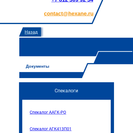
contact@hexane.ru
Назад
Документы
Спекалоги
Спекалог ААГК-РО
Спекалог АГК413П01