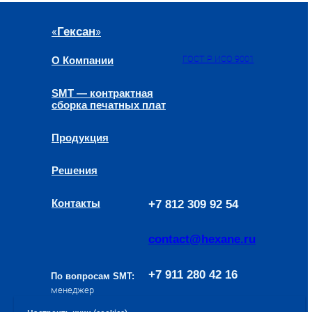
«
»
Гексан
ГОСТ Р ИСО 9001
О Компании
SMT — контрактная
сборка печатных плат
Продукция
Решения
Контакты
+7 812 309 92 54
contact@hexane.ru
+7 911 280 42 16
По вопросам SMT:
менеджер
направления
a.baev@hexane.ru