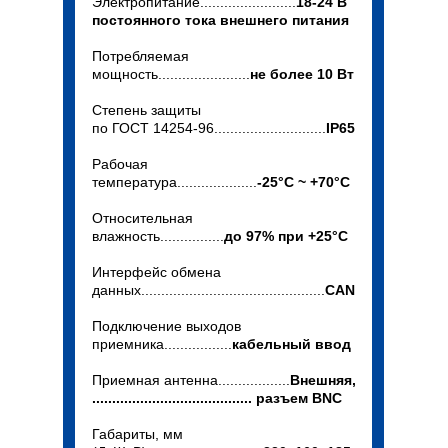
Электропитание........................
18-24 В
постоянного тока внешнего питания
Потребляемая
мощность.......................
не более 10 Вт
Степень защиты
по ГОСТ 14254-96............................
IP65
Рабочая
температура....................
-25°C ~ +70°C
Относительная
влажность................
до 97% при +25°C
Интерфейс обмена
данных..............................................
CAN
Подключение выходов
приемника.................
кабельный ввод
Приемная антенна..................
Внешняя,
........................................ разъем BNC
Габариты, мм