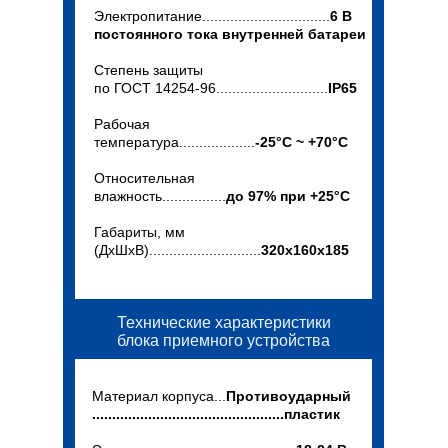
Электропитание................................
6 В
постоянного тока внутренней батареи
Степень защиты
по ГОСТ 14254-96............................
IP65
Рабочая
температура...................
-25°C ~ +70°C
Относительная
влажность................
до 97% при +25°C
Габариты, мм
(ДхШхВ)............................
320х160х185
Технические характеристики
блока приемного устройства
Материал корпуса...
Противоударный
................................................пластик