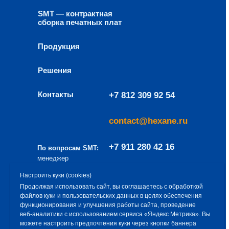
SMT — контрактная
сборка печатных плат
Продукция
Решения
Контакты
+7 812 309 92 54
contact@hexane.ru
+7 911 280 42 16
По вопросам SMT:
менеджер
направления
a.baev@hexane.ru
Настроить куки (cookies)
– Алексей Баев
Продолжая использовать сайт, вы соглашаетесь с обработкой
файлов куки и пользовательских данных в целях обеспечения
Эксклюзивный дистрибьютор продукции
функционирования и улучшения работы сайта, проведение
ООО «Гексан» — ООО «Снабремсервис»
веб‑аналитики с использованием сервиса «Яндекс Метрика». Вы
можете настроить предпочтения куки через кнопки баннера