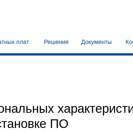
атных плат
Решения
Документы
Ко
ональных характеристи
становке ПО