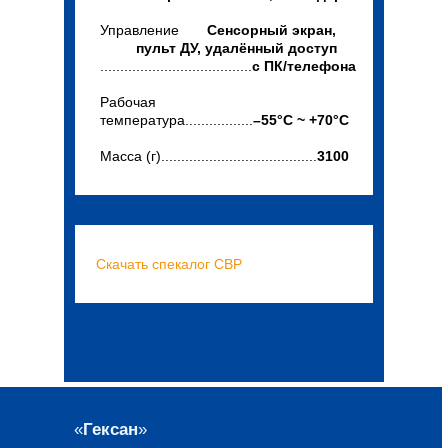
Управление
Сенсорный экран,
пульт ДУ, удалённый доступ
......................................
с ПК/телефона
Рабочая
температура.................
–55°C ~ +70°C
Масса (г).......................................
3100
Скачать
c
пекалог СВР
«
Гексан
»