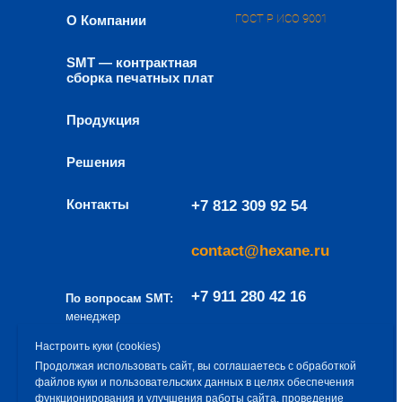
ГОСТ Р ИСО 9001
О Компании
SMT — контрактная
сборка печатных плат
Продукция
Решения
Контакты
+7 812 309 92 54
contact@hexane.ru
+7 911 280 42 16
По вопросам SMT:
менеджер
направления
a.baev@hexane.ru
Настроить куки (cookies)
– Алексей Баев
Продолжая использовать сайт, вы соглашаетесь с обработкой
файлов куки и пользовательских данных в целях обеспечения
Эксклюзивный дистрибьютор продукции
функционирования и улучшения работы сайта, проведение