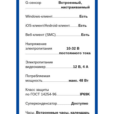
G-сенсор
Встроенный,
...................................
настраиваемый
Windows-клиент...........................
Есть
iOS-клиент/Android-клиент.........
Есть
Bеб-клиент (SMC).........................
Есть
Напряжение
электропитания
10-32 В
.................................
постоянного тока
Электропитание
видеокамер...........................
12 В, 4 A
Потребляемая
мощность..........................
макс. 48 Вт
Класс защиты
по ГОСТ 14254-96.......................
IP69K
Суперконденсатор..............
Доступно
Часы..
Встроенные часы, календарь