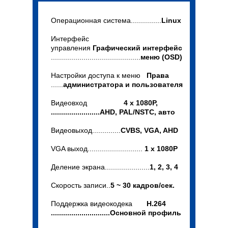
Операционная система...............
Linux
Интерфейс
управления
Графический интерфейс
............................................
меню (OSD)
Настройки доступа к меню
Права
......
администратора и пользователя
Видеовход
4 x 1080P,
........................AHD, PAL/NSTC, авто
Видеовыход..............
CVBS, VGA, AHD
VGA выход...........................
1 х 1080P
Деление экрана......................
1, 2, 3, 4
Скорость записи..
5 ~ 30 кадров/сек.
Поддержка видеокодека
H.264
.............................Основной профиль