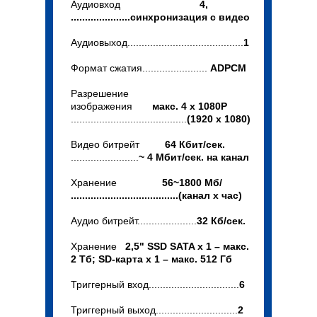
Аудиовход
4,
.....................синхронизация с видео
Аудиовыход.........................................
1
Формат сжатия.......................
ADPCM
Разрешение
изображения
макс. 4 x 1080P
.........................................
(1920 x 1080)
Видео битрейт
64 Кбит/сек.
........................
~ 4 Мбит/сек. на канал
Хранение
56~1800 Мб/
......................................(канал x час)
Аудио битрейт.....................
32 Кб/сек.
Хранение
2,5" SSD SATA x 1 – макс.
2 Тб; SD-карта x 1 – макс. 512 Гб
Триггерный вход................................
6
Триггерный выход.............................
2