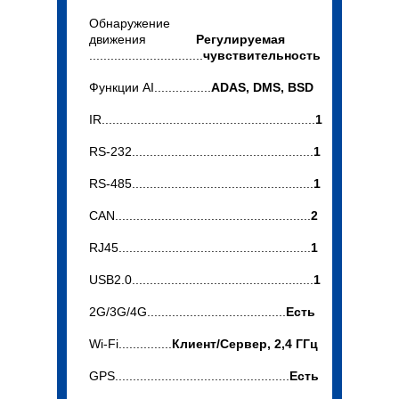
Обнаружение
движения
Регулируемая
................................
чувствительность
Функции AI................
ADAS, DMS, BSD
IR............................................................
1
RS-232...................................................
1
RS-485...................................................
1
CAN.......................................................
2
RJ45......................................................
1
USB2.0...................................................
1
2G/3G/4G.......................................
Есть
Wi-Fi...............
Клиент/Сервер, 2,4 ГГц
GPS.................................................
Есть