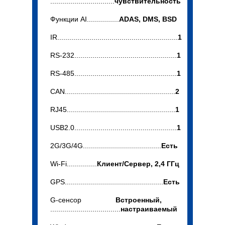
................................
чувствительность
Функции AI................
ADAS, DMS, BSD
IR............................................................
1
RS-232...................................................
1
RS-485...................................................
1
CAN.......................................................
2
RJ45......................................................
1
USB2.0...................................................
1
2G/3G/4G.......................................
Есть
Wi-Fi...............
Клиент/Сервер, 2,4 ГГц
GPS.................................................
Есть
G-сенсор
Встроенный,
...................................
настраиваемый