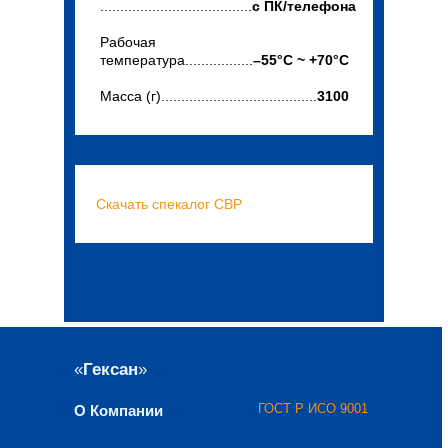
......................................
с ПК/телефона
Рабочая
температура.................
–55°C ~ +70°C
Масса (г).......................................
3100
Скачать
c
пекалог СВР
«
Гексан
»
ГОСТ Р ИСО 9001
О Компании