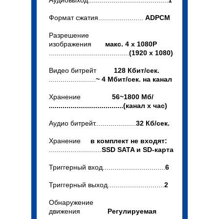
Аудиовыход.........................................
1
Формат сжатия.......................
ADPCM
Разрешение
изображения
макс. 4 x 1080P
.........................................
(1920 x 1080)
Видео битрейт
128 Кбит/сек.
........................
~ 4 Мбит/сек. на канал
Хранение
56~1800 Мб/
......................................(канал x час)
Аудио битрейт.....................
32 Кб/сек.
Хранение
в комплект не входят:
...........................
SSD SATA и SD-карта
Триггерный вход................................
6
Триггерный выход.............................
2
Обнаружение
движения
Регулируемая