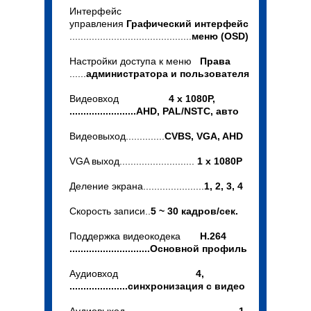
Интерфейс
управления
Графический интерфейс
............................................
меню (OSD)
Настройки доступа к меню
Права
......
администратора и пользователя
Видеовход
4 x 1080P,
........................AHD, PAL/NSTC, авто
Видеовыход..............
CVBS, VGA, AHD
VGA выход...........................
1 х 1080P
Деление экрана......................
1, 2, 3, 4
Скорость записи..
5 ~ 30 кадров/сек.
Поддержка видеокодека
H.264
.............................Основной профиль
Аудиовход
4,
.....................синхронизация с видео