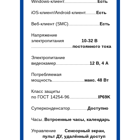
Windows-клиент...........................
Есть
iOS-клиент/Android-клиент.........
Есть
Bеб-клиент (SMC).........................
Есть
Напряжение
электропитания
10-32 В
.................................
постоянного тока
Электропитание
видеокамер...........................
12 В, 4 A
Потребляемая
мощность..........................
макс. 48 Вт
Класс защиты
по ГОСТ 14254-96.......................
IP69K
Суперконденсатор..............
Доступно
Часы..
Встроенные часы, календарь
Управление
Сенсорный экран,
пульт ДУ, удалённый доступ