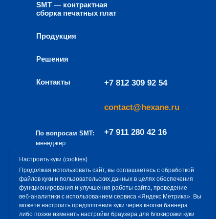
SMT — контрактная
сборка печатных плат
Продукция
Решения
Контакты
+7 812 309 92 54
contact@hexane.ru
+7 911 280 42 16
По вопросам SMT:
менеджер
направления
a.baev@hexane.ru
Настроить куки (cookies)
– Алексей Баев
Продолжая использовать сайт, вы соглашаетесь с обработкой
файлов куки и пользовательских данных в целях обеспечения
Эксклюзивный дистрибьютор продукции
функционирования и улучшения работы сайта, проведение
ООО «Гексан» — ООО «Снабремсервис»
веб‑аналитики с использованием сервиса «Яндекс Метрика». Вы
можете настроить предпочтения куки через кнопки баннера
+7 812 309 75 93
либо позже изменить настройки браузера для блокировки куки