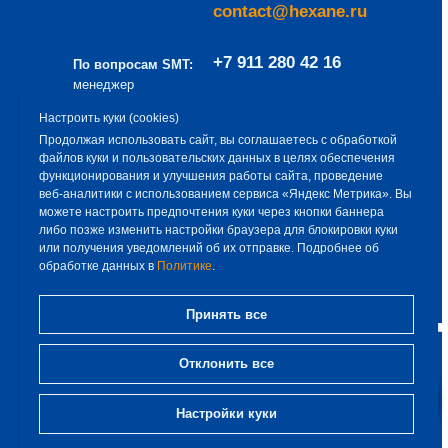
contact@hexane.ru
+7 911 280 42 16
По вопросам SMT:
менеджер
направления
a.baev@hexane.ru
Настроить куки (cookies)
– Алексей Баев
Продолжая использовать сайт, вы соглашаетесь с обработкой
файлов куки и пользовательских данных в целях обеспечения
Эксклюзивный дистрибьютор продукции
функционирования и улучшения работы сайта, проведение
ООО «Гексан» — ООО «Снабремсервис»
веб‑аналитики с использованием сервиса «Яндекс Метрика». Вы
можете настроить предпочтения куки через кнопки баннера
+7 812 309 75 93
либо позже изменить настройки браузера для блокировки куки
или получения уведомлений об их отправке. Подробнее об
обработке данных в
Политике
.
sales@iksrs.ru
Принять все
Реквизиты ООО «Гексан»
Отклонить все
192007, г. Санкт-Петербург,
вн.тер.г. МО Волковское,
Лиговский пр., д. 153, лит. А,
Настройки куки
пом. 7-Н, пом.165