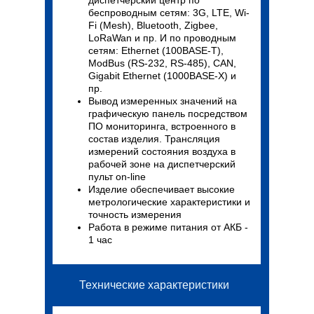
диспетчерский центр по
беспроводным сетям: 3G, LTE, Wi-
Fi (Mesh), Bluetooth, Zigbee,
LoRaWan и пр. И по проводным
сетям: Ethernet (100BASE-T),
ModBus (RS-232, RS-485), CAN,
Gigabit Ethernet (1000BASE-X) и
пр.
Вывод измеренных значений на
графическую панель посредством
ПО мониторинга, встроенного в
состав изделия. Трансляция
измерений состояния воздуха в
рабочей зоне на диспетчерский
пульт on-line
Изделие обеспечивает высокие
метрологические характеристики и
точность измерения
Работа в режиме питания от АКБ -
1 час
Технические характеристики