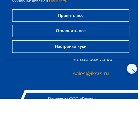
обработке данных в
Политике
.
+7 911 280 42 16
По вопросам SMT:
Принять все
менеджер
направления
a.baev@hexane.ru
– Алексей Баев
Отклонить все
Эксклюзивный дистрибьютор продукции
Настройки куки
ООО «Гексан» — ООО «Снабремсервис»
+7 812 309 75 93
sales@iksrs.ru
Реквизиты ООО «Гексан»
192007, г. Санкт-Петербург,
вн.тер.г. МО Волковское,
Лиговский пр., д. 153, лит. А,
пом. 7-Н, пом.165
ОГРН 1187847238919
ИНН 7810737444