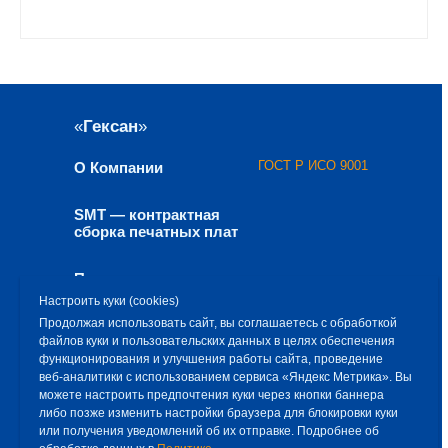
«
Гексан
»
ГОСТ Р ИСО 9001
О Компании
SMT — контрактная
сборка печатных плат
Продукция
Настроить куки (cookies)
Продолжая использовать сайт, вы соглашаетесь с обработкой
Решения
файлов куки и пользовательских данных в целях обеспечения
функционирования и улучшения работы сайта, проведение
Контакты
+7 812 309 92 54
веб‑аналитики с использованием сервиса «Яндекс Метрика». Вы
можете настроить предпочтения куки через кнопки баннера
либо позже изменить настройки браузера для блокировки куки
contact@hexane.ru
или получения уведомлений об их отправке. Подробнее об